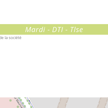
re
Mardi - DTI - Tlse
e la société