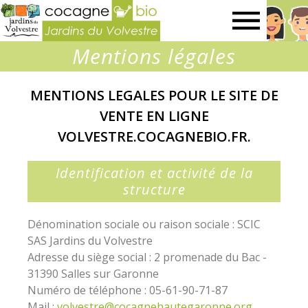
Jardins
Mentions légales
du
MENTIONS LEGALES POUR LE SITE DE
Volvestre
VENTE EN LIGNE
VOLVESTRE.COCAGNEBIO.FR.
Identification et activité de la
structure
Dénomination sociale ou raison sociale : SCIC
SAS Jardins du Volvestre
Adresse du siège social : 2 promenade du Bac -
31390 Salles sur Garonne
Numéro de téléphone : 05-61-90-71-87
Mail :
volvestre@cocagnehautegaronne.org